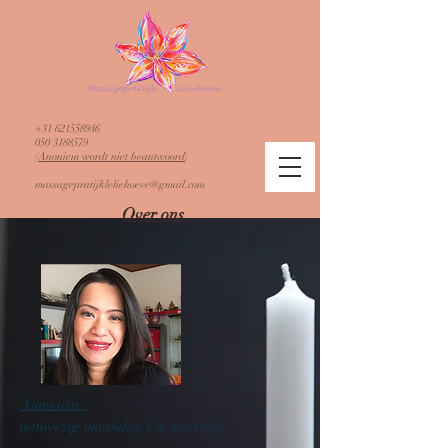
+31 621558946
050 3188579
​(
Anoniem wordt niet beantwoord
)
massagepratijkleliehoeve@gmail.com
Over ons
Ammarin:
aanwezig maandag t/m zaterdag ​