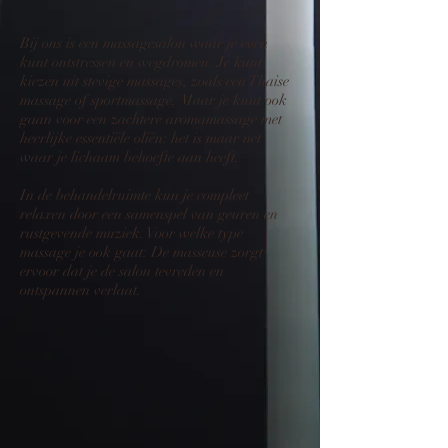
Bij ons is een massagesalon waar je even
kunt ontstressen en wegdromen. Je kunt
kiezen uit stevige massages, zoals een Thaise
massage of sportmassage. Maar je kunt ook
gaan voor een zachtere aromamassage met
heerlijke essentiële oliën: het is maar net
waar je lichaam behoefte aan heeft.
In de behandelruimte kun je compleet
relaxen door een samenspel van geuren en
rustgevende muziek. Voor welke type
massage je ook gaat: De masseuse zorgt
ervoor dat je de salon tevreden en
ontspannen verlaat.