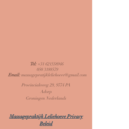
Tel:
+31 621558946
050 3188579
Email:
massagepratijkleliehoeve@gmail.com
Provincialeweg 29, 9774 PA
Adorp
Groningen Nederlands
Massagepraktijk Leliehoeve Privacy
Beleid