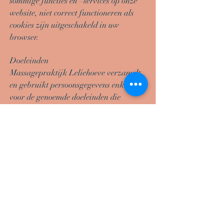
sommige functies en –services op onze
website, niet correct functioneren als
cookies zijn uitgeschakeld in uw
browser.
Doeleinden
Massagepraktijk Leliehoeve verzamelt
en gebruikt persoonsgegevens enkel
voor de genoemde doeleinden die
worden beschreven in ons privacy
beleid, tenzij van tevoren schriftelijk
door u goedgekeurd.
Derden
De informatie wordt enkel op onze
eigen server opgeslagen en niet met
derden gedeeld.
Veranderingen