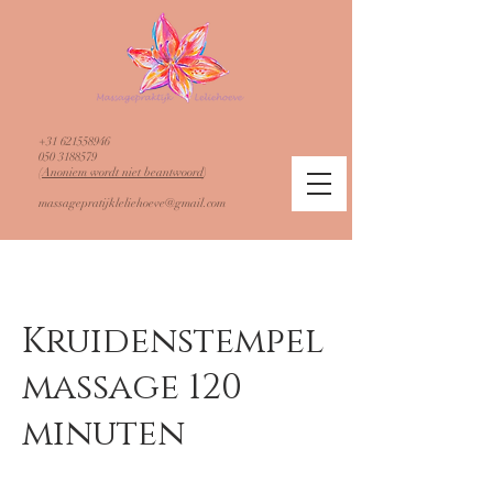
+31 621558946
050 3188579
​(
Anoniem wordt niet beantwoord
)
massagepratijkleliehoeve@gmail.com
Kruidenstempel
massage 120
minuten