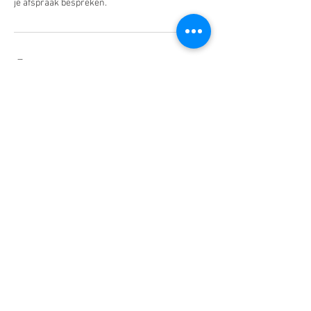
je afspraak bespreken.
Contactgegevens
Provincialeweg 29, Adorp, Netherlands