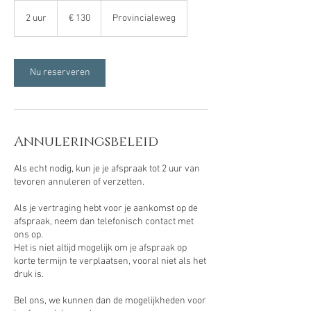
130
euro
2 uur
2
€ 130
Provincialeweg
u
u
r
Nu reserveren
Annuleringsbeleid
Als echt nodig, kun je je afspraak tot 2 uur van
tevoren annuleren of verzetten.
Als je vertraging hebt voor je aankomst op de
afspraak, neem dan telefonisch contact met
ons op.
Het is niet altijd mogelijk om je afspraak op
korte termijn te verplaatsen, vooral niet als het
druk is.
Bel ons, we kunnen dan de mogelijkheden voor