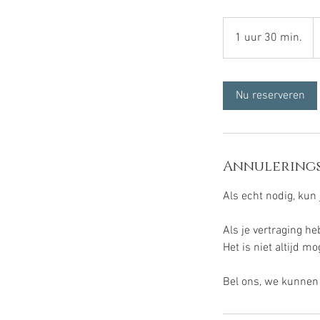
9
e
1 uur 30 min.
1
u
u
3
Nu reserveren
0
m
i
n
Annulerings
.
Als echt nodig, kun 
Als je vertraging h
Het is niet altijd m
Bel ons, we kunnen