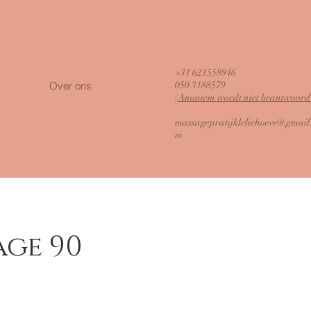
+31 621558946
Over ons
050 3188579
​(
Anoniem wordt niet beantwoord
massagepratijkleliehoeve@gmail
m
age 90