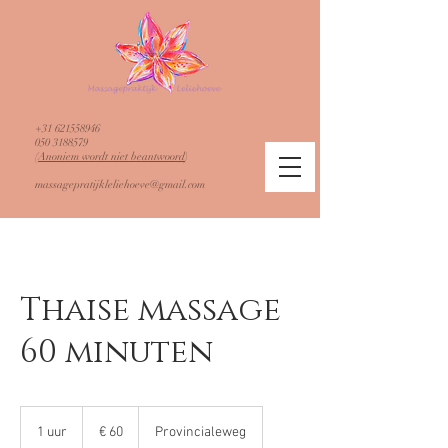
+31 621558946
050 3188579
​(
Anoniem wordt niet beantwoord
)
massagepratijkleliehoeve@gmail.com
Thaise massage
60 minuten
60
euro
1 uur
1
€ 60
Provincialeweg